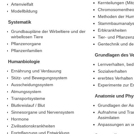
Kernteilungen (Mit
Artenvielfalt
Chromosomentheor
Modellbildung
Methoden der Hum
Systematik
Stammbaumanaly
Erbkrankheiten
Grundbaupläne der Wirbeltiere und der
wirbellosen Tiere
Tier- und Pflanzen
Pflanzenorgane
Gentechnik und der
Pflanzenfamilien
Grundlagen des Ve
Humanbiologie
Lernverhalten, bed
Ernährung und Verdauung
Sozialverhalten
Stütz- und Bewegungssystem
ererbtes Verhalten
Ausscheidungssystem
Experimente zur E
Atmungssystem
Anatomie und Phys
Transportsysteme
Blutkreislauf / Blut
Grundlagen der Ass
Sinnesorgane und Nervensystem
Aufnahme und Tra
Assimilaten
Hormone
Anpassungen an v
Zivilisationskrankheiten
Fortpflanzung und Entwicklung