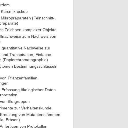
ßerdem
m Kursmikroskop
 Mikropräparaten (Feinschnitt-,
präparate)
es Zeichnen komplexer Objekte
toffnachweise zum Nachweis von
n
d quantitative Nachweise zur
und Transpiration, Einfache
n (Papierchromatographie)
chotomen Bestimmungsschlüsseln
 von Pflanzenfamilien,
ungen
e Erfassung ökologischer Daten
rpretation
g von Blutgruppen
rimente zur Verhaltenskunde
 Kreuzung von Mutantenstämmen
ila, Erbsen)
Anfertigen von Protokollen