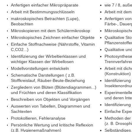
Anfertigen einfacher Mikropräparate
wie 7 / 8, au
Arbeit mit Bestimmungsschlüsseln
Arbeit mit de
makroskopisches Betrachten (Lupe),
Anfertigen von
Beobachten
Färbe-, Dauer
Mikroskopieren mit dem Schülermikroskop
Mikroskopisch
Mikroskopisches Zeichnen einfacher Objekte
Qualitative S
Pflanzenstoffe
Einfache Stoffnachweise (Nährstoffe, Vitamin
C,CO2...)
Qualitative un
Identifizierung der Wirbeltierklassen und
Photosynthese 
wichtiger Klassen der Wirbellosen
Trennverfahre
Modellvorstellungen entwickeln
Arbeit mit di
(Konstruktion)
Schematische Darstellungen ( z.B.
Stoffkreislauf, Räuber-Beute-Beziehung
Identifizierung
Insektenordn
Zergliedern von Blüten (Blütendiagrammen...)
und Früchten und deren Klassifikation
Experimentell
und deren Inte
Beschreiben von Objekten und Vorgängen
Identifizierun
Auswerten von Tabellen, Diagrammen und
Sachtexten
Einfache Expe
Protokollieren, Fehleranalyse
Methoden der
(z. B. Drosoph
Persönliche Wertung und kritische Reflexion
(z.B. Hygienemaßnahmen)
Selbständiges 