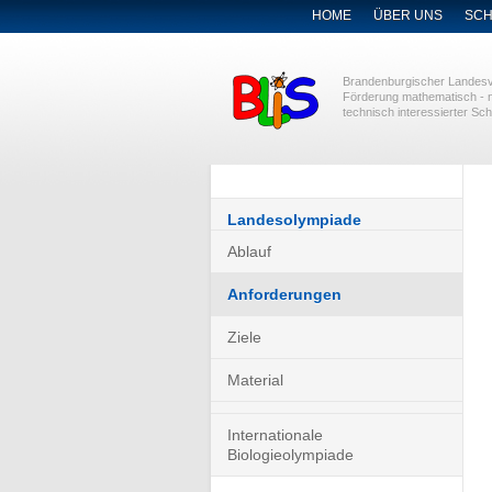
NAVIGATION
HOME
ÜBER UNS
SCH
ÜBERSPRINGEN
Brandenburgischer Landesv
Förderung mathematisch - n
technisch interessierter Sch
Navigation
Landesolympiade
überspringen
Ablauf
Anforderungen
Ziele
Material
Internationale
Biologieolympiade