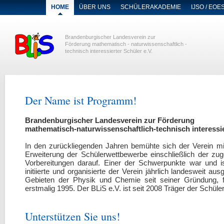
NAVIGATION
HOME
ÜBER UNS
SCHÜLERAKADEMIE
IJSO / EOE
ÜBERSPRINGEN
Brandenburgischer Landesverein zur
Förderung mathematisch - naturwissenschaftlich -
technisch interessierter Schüler e.V.
Der Name ist Programm!
Brandenburgischer Landesverein zur Förderung
mathematisch-naturwissenschaftlich-technisch interessie
In den zurückliegenden Jahren bemühte sich der Verein mi
Erweiterung der Schülerwettbewerbe einschließlich der zug
Vorbereitungen darauf. Einer der Schwerpunkte war und i
initiierte und organisierte der Verein jährlich landesweit 
Gebieten der Physik und Chemie seit seiner Gründung, fü
erstmalig 1995. Der BLiS e.V. ist seit 2008 Träger der Sch
Unterstützen Sie uns!