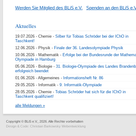
Werden Sie Mitglied des BLiS e.V.
Spenden an den BLiS e.V
Aktuelles
19.07.2026
- Chemie -
Silber für Tobias Schröder bei der IChO in
Taschkent!
12.06.2026
- Physik -
Finale der 36. Landesolympiade Physik
10.06.2026
- Mathematik -
Erfolge bei der Bundesrunde der Mathema
Olympiade in Hamburg
05.06.2026
- Biologie -
31. Biologie-Olympiade des Landes Brandenb
erfolgreich beendet
01.06.2026
- Allgemeines -
Informationsheft Nr. 86
29.05.2026
- Informatik -
9. Informatik-Olympiade
28.05.2026
- Chemie -
Tobias Schröder hat sich für die IChO in
Taschkent qualifiziert!
alle Meldungen »
Copyright © BLiS e.V., 2026. Alle Rechte vorbehalten
Design & Code:
Christian Barkowsky Webentwicklung