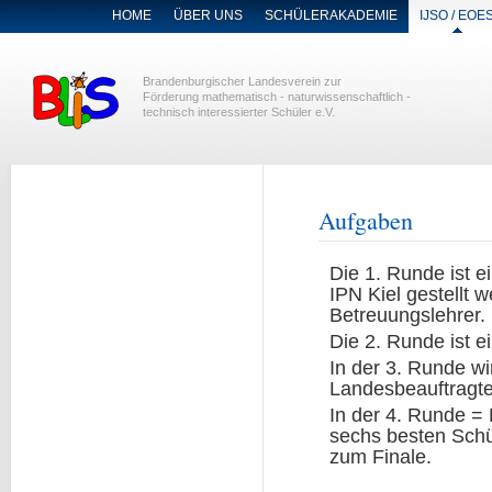
NAVIGATION
HOME
ÜBER UNS
SCHÜLERAKADEMIE
IJSO / EOE
ÜBERSPRINGEN
Brandenburgischer Landesverein zur
Förderung mathematisch - naturwissenschaftlich -
technisch interessierter Schüler e.V.
Aufgaben
Die 1. Runde ist 
IPN Kiel gestellt 
Betreuungslehrer.
Die 2. Runde ist e
In der 3. Runde wi
Landesbeauftragten
In der 4. Runde = 
sechs besten Schül
zum Finale.