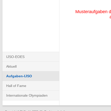
Musteraufgaben de
Navigation
IJSO-EOES
überspringen
Aktuell
Aufgaben-IJSO
Hall of Fame
Internationale Olympiaden